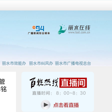
：丽水市效能办 丽水市纠风办 丽水市广播电视总台
管
季铭