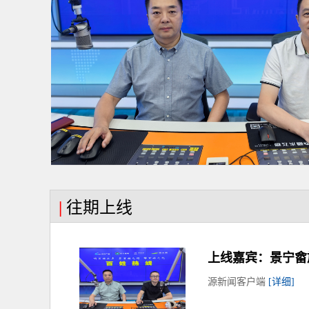
|
往期上线
上线嘉宾：景宁畲
源新闻客户端
[详细]