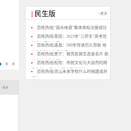
|
民生版
+更多
百姓热线|“丽水味道”集体商标注册成功
百姓热线|青田：2023年“三侨生”高考优
待业务开始办理
百姓热线|遂昌：500年传承历久弥新 地
方拳种列入省级非遗
百姓热线|景宁：做亮民族生态金名片 助
力全域旅游发展
百姓热线|松阳：传统文化与大自然的跨
界合作 95后小伙玩出了新花样
百姓热线|灵山未来学校什么时候建成并
招生
+更多