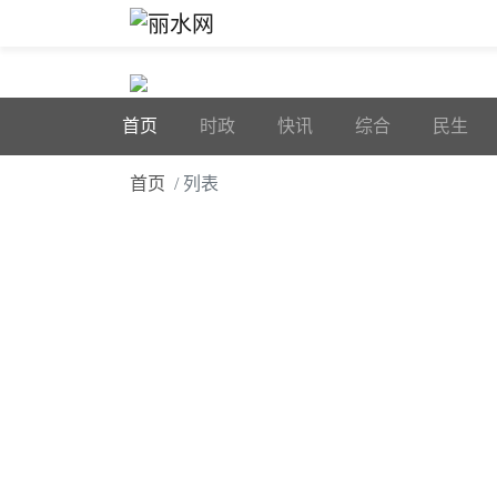
首页
时政
快讯
综合
民生
首页
/ 列表